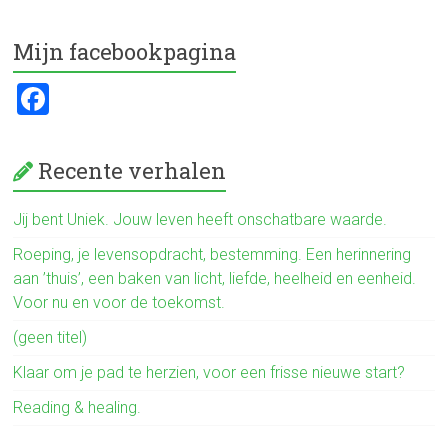
ce
tt
e
b
er
n
Mijn facebookpagina
o
F
ok
a
ce
Recente verhalen
b
o
Jij bent Uniek. Jouw leven heeft onschatbare waarde.
ok
Roeping, je levensopdracht, bestemming. Een herinnering
aan ’thuis’, een baken van licht, liefde, heelheid en eenheid.
Voor nu en voor de toekomst.
(geen titel)
Klaar om je pad te herzien, voor een frisse nieuwe start?
Reading & healing.