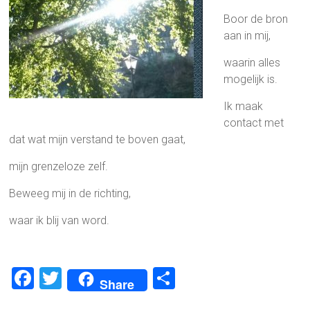
Boor de bron
aan in mij,
waarin alles
mogelijk is.
Ik maak
contact met
dat wat mijn verstand te boven gaat,
mijn grenzeloze zelf.
Beweeg mij in de richting,
waar ik blij van word.
F
T
D
Share
a
wi
el