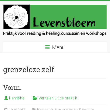
Ga
naar
inhoud
Levensbloem
Menu
Praktijk
voor
reading
grenzeloze zelf
en
healing
Vorm.
Henriëtte
Verhalen uit de praktijk
19 juli 2017
bewegen
,
blij
,
bron
,
grenzeloze zelf
,
Henriëtte