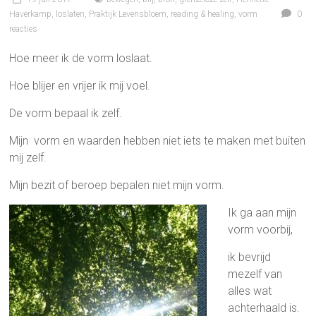
Haverkamp
,
loslaten
,
Praktijk Levensbloem
,
reading & healing
,
vorm
0
reacties
Hoe meer ik de vorm loslaat.
Hoe blijer en vrijer ik mij voel.
De vorm bepaal ik zelf.
Mijn vorm en waarden hebben niet iets te maken met buiten
mij zelf.
Mijn bezit of beroep bepalen niet mijn vorm.
Ik ga aan mijn
vorm voorbij,
ik bevrijd
mezelf van
alles wat
achterhaald is.