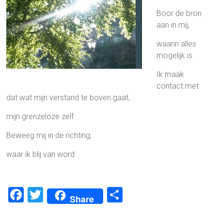
Boor de bron
aan in mij,
waarin alles
mogelijk is.
Ik maak
contact met
dat wat mijn verstand te boven gaat,
mijn grenzeloze zelf.
Beweeg mij in de richting,
waar ik blij van word.
F
T
D
Share
a
wi
el