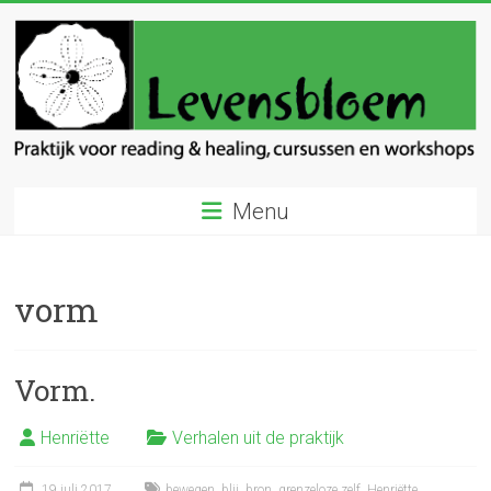
Ga
naar
inhoud
Levensbloem
Menu
Praktijk
voor
reading
vorm
en
healing
Vorm.
Henriëtte
Verhalen uit de praktijk
19 juli 2017
bewegen
,
blij
,
bron
,
grenzeloze zelf
,
Henriëtte