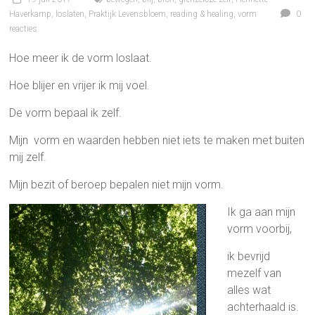
Haverkamp
,
loslaten
,
Praktijk Levensbloem
,
reading & healing
,
vorm
0
reacties
Hoe meer ik de vorm loslaat.
Hoe blijer en vrijer ik mij voel.
De vorm bepaal ik zelf.
Mijn vorm en waarden hebben niet iets te maken met buiten
mij zelf.
Mijn bezit of beroep bepalen niet mijn vorm.
Ik ga aan mijn
vorm voorbij,
ik bevrijd
mezelf van
alles wat
achterhaald is.