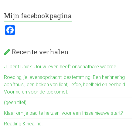
ce
tt
e
b
er
n
Mijn facebookpagina
o
F
ok
a
ce
Recente verhalen
b
o
Jij bent Uniek. Jouw leven heeft onschatbare waarde.
ok
Roeping, je levensopdracht, bestemming. Een herinnering
aan ’thuis’, een baken van licht, liefde, heelheid en eenheid.
Voor nu en voor de toekomst.
(geen titel)
Klaar om je pad te herzien, voor een frisse nieuwe start?
Reading & healing.