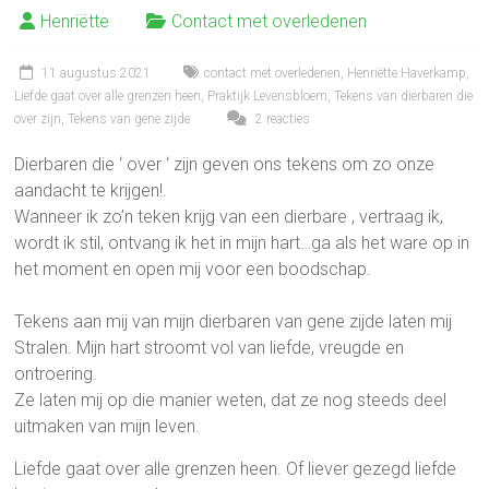
Henriëtte
Contact met overledenen
11 augustus 2021
contact met overledenen
,
Henriëtte Haverkamp
,
Liefde gaat over alle grenzen heen
,
Praktijk Levensbloem
,
Tekens van dierbaren die
over zijn
,
Tekens van gene zijde
2 reacties
Dierbaren die ‘ over ‘ zijn geven ons tekens om zo onze
aandacht te krijgen!.
Wanneer ik zo’n teken krijg van een dierbare , vertraag ik,
wordt ik stil, ontvang ik het in mijn hart…ga als het ware op in
het moment en open mij voor een boodschap.
Tekens aan mij van mijn dierbaren van gene zijde laten mij
Stralen. Mijn hart stroomt vol van liefde, vreugde en
ontroering.
Ze laten mij op die manier weten, dat ze nog steeds deel
uitmaken van mijn leven.
Liefde gaat over alle grenzen heen. Of liever gezegd liefde